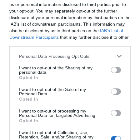
us or personal information disclosed to third parties prior to
PAS ENCORE DE COMPTE ? INSCRIVEZ-VOUS
your opt-out. You may separately opt-out of the further
disclosure of your personal information by third parties on the
!
IAB’s list of downstream participants. This information may
also be disclosed by us to third parties on the
IAB’s List of
S'inscrire
Downstream Participants
that may further disclose it to other
Choisissez un pseudonyme
third parties.
Personal Data Processing Opt Outs
Email
I want to opt-out of the Sharing of my
personal data.
Opted In
Inscrivez-vous gratuitement et recevez une fois par semaine
les événements à ne pas manquer, les bons plans, les
I want to opt-out of the Sale of my
nouvelles expos du moment et/ou les idées de sorties pour
Personal Data.
les enfants :
Opted In
I want to opt-out of processing my
Bons plans, événements, famille et enfants
Personal Data for Targeted Advertising.
J'accepte de recevoir les offres des partenaires de
Opted In
Sortir à Marseille avec Anoc.fr
I want to opt-out of Collection, Use,
J'ai lu et j'accepte les
Conditions d'Utilisation
Retention, Sale, and/or Sharing of my